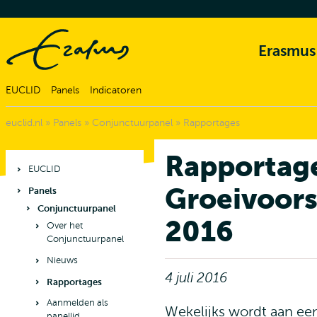
Erasmus
EUCLID
Panels
Indicatoren
euclid.nl
»
Panels
»
Conjunctuurpanel
»
Rapportages
Rapportag
EUCLID
Groeivoors
Panels
Conjunctuurpanel
2016
Over het
Conjunctuurpanel
Nieuws
4 juli 2016
Rapportages
Aanmelden als
Wekelijks wordt aan een
panellid