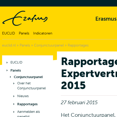
Erasmus
EUCLID
Panels
Indicatoren
euclid.nl
»
Panels
»
Conjunctuurpanel
»
Rapportages
Rapportag
EUCLID
Expertvert
Panels
Conjunctuurpanel
2015
Over het
Conjunctuurpanel
Nieuws
27 februari 2015
Rapportages
Aanmelden als
Het Conjunctuurpanel, 
panellid