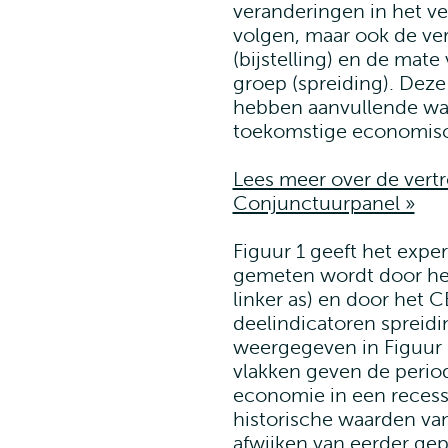
veranderingen in het v
volgen, maar ook de ve
(bijstelling) en de ma
groep (spreiding). Deze
hebben aanvullende waa
toekomstige economis
Lees meer over de ver
Conjunctuurpanel »
Figuur 1 geeft het expe
gemeten wordt door het
linker as) en door het C
deelindicatoren spreidi
weergegeven in Figuur 
vlakken geven de perio
economie in een recess
historische waarden v
afwijken van eerder ge