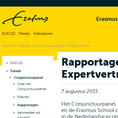
Erasmus
EUCLID
Panels
Indicatoren
euclid.nl
»
Panels
»
Conjunctuurpanel
»
Rapportages
Rapportag
EUCLID
Expertvert
Panels
Conjunctuurpanel
Over het
Conjunctuurpanel
7 augustus 2015
Nieuws
Het Conjunctuurpanel, 
Rapportages
en de Erasmus School 
Aanmelden als
in de Nederlandse eco
panellid