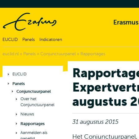
Erasmus
EUCLID
Panels
Indicatoren
euclid.nl
»
Panels
»
Conjunctuurpanel
»
Rapportages
Rapportag
EUCLID
Expertver
Panels
Conjunctuurpanel
augustus 
Over het
Conjunctuurpanel
Nieuws
31 augustus 2015
Rapportages
Aanmelden als
Het Conjunctuurpanel, 
panellid