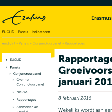
Erasmus
EUCLID
Panels
Indicatoren
euclid.nl
»
Panels
»
Conjunctuurpanel
»
Rapportages
Rapportag
EUCLID
Groeivoors
Panels
Conjunctuurpanel
januari 20
Over het
Conjunctuurpanel
Nieuws
8 februari 2016
Rapportages
Aanmelden als
Wekelijks wordt aan een
panellid