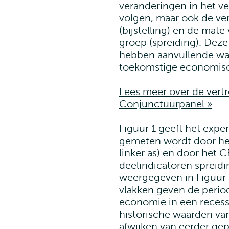
veranderingen in het v
volgen, maar ook de ve
(bijstelling) en de ma
groep (spreiding). Deze
hebben aanvullende waa
toekomstige economis
Lees meer over de ver
Conjunctuurpanel »
Figuur 1 geeft het expe
gemeten wordt door het
linker as) en door het C
deelindicatoren spreidi
weergegeven in Figuur 
vlakken geven de perio
economie in een recess
historische waarden v
afwijken van eerder ge