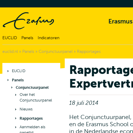
Erasmus
EUCLID
Panels
Indicatoren
euclid.nl
»
Panels
»
Conjunctuurpanel
»
Rapportages
Rapportag
EUCLID
Expertvert
Panels
Conjunctuurpanel
Over het
Conjunctuurpanel
18 juli 2014
Nieuws
Het Conjunctuurpanel, 
Rapportages
en de Erasmus School 
Aanmelden als
in de Nederlandse eco
panellid